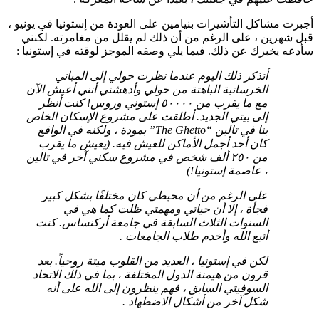
أجبرت مشاكل التأشيرات بنيامين على العودة من إستونيا في يونيو ،
قبل شهرين ، على الرغم من أن ذلك لم يقلل من مغامرته. لكنني
سأدعه يخبرك عن ذلك. فيما يلي وصفه الموجز لوقته في إستونيا :
أتذكر ذلك اليوم عندما نظرت حولي إلى المباني
الخرسانية الباهتة من حولي وأدهشني أنني أعيش الآن
مع ما يقرب من ٥٠٠٠٠ إستوني وروس! كنت أنظر
إلى بيتي الجديد. أطلقت على مشروع الإسكان الخاص
بنا في تالين “The Ghetto” بمودة ، ولكنه في الواقع
كان أحد أجمل الأماكن للعيش فيه. (يعيش ما يقرب
من ٢٥٠ ألف شخص في مشروع سكني آخر في تالين
، عاصمة إستونيا!)
على الرغم من أن محيطي كان مختلفًا بشكل كبير
فجأة ، إلا أن حياتي ومهمتي ظلت كما هي في
السنوات الثلاث السابقة في جامعة أركنساس. كنت
أتبع الله وأخدم طلاب الجامعات .
لكن في إستونيا ، العديد من القلوب ميتة روحياً. بعد
قرون من هيمنة الدول المختلفة ، بما في ذلك الاتحاد
السوفيتي السابق ، فهم ينظرون إلى الله على أنه
شكل آخر من أشكال الاضطهاد .