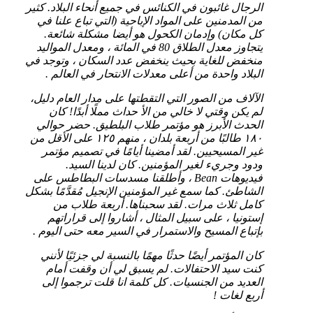
الرجال غائبون في الكنائس في جميع أنحاء البلاد. كثير
من المدمنين على المواد الإباحية (التي تباع علنا في
كل مكان) وإدمان الكحول هو أيضا مشكلة شائعة.
يتجاوز معدل الطلاق 80 في المائة ، ومعدل المواليد
منخفض للغاية بحيث ينخفض عدد السكان ، وتوجد في
البلاد واحدة من أعلى معدلات الانتحار في العالم .
الآلاف من الصور التي التقطتها على مدار العام دليل،
لم يكن وقتي لا خالي من الأ حداث مملًا أبدًا! كان
الحدث الأبرز هو مؤتمر طلاب البلطيق. حضر حوالي
١٨٠ طالبًا من أربعة بلدان ، منهم ١٢٥ على الأقل من
غير المسيحيين. لقد أمضينا أيامًا في تصميم مؤتمر
ودود وجريء لغير المؤمنين. كان لدينا السيد.
فيديوهات Bean ، وأطلقنا مسدسات البطاطس على
الشاطئ. كما سمع غير المؤمنين الإنجيل مُقدَّمًا بشكل
كامل ثلاث مرات. لقد سحبناها. أربعة طلاب من
إستونيا ، على سبيل المثال ، أشاروا إلى قراراتهم
بإتباع المسيح والاستمرار في السير معه حتى اليوم .
كان المؤتمر أيضًا حدثًا مهمًا بالنسبة لي جزئيًا لأنني
كنت سيد الاحتفالات. لم يسبق لي أن وقفت أمام
العديد من الجنسيات. كل كلمة انا قلت ترجموا إلى
أربع لغات !