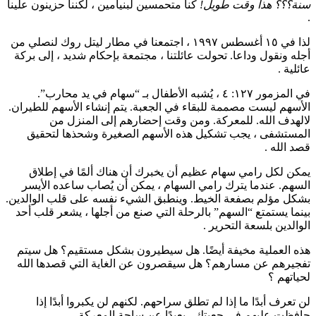
سنة؟؟؟ هذا وقت طويل!
كنا متحمسين لبنيامين ، لكننا حزينون علينا
.
لذا في ١٥ أغسطس ١٩٩٧ ، اجتمعنا في مطار ليتل روك لنصلي من
أجله ونقول وداعا. تحولت عائلتنا ، مجتمعة بإحكام شديد ، إلى بركة
عائلية .
في المزمور ١٢٧: ٤ ، يُشبه الأطفال بـ “سهام في يد محارب”.
الأسهم ليست مصممة للبقاء في الجعبة. يتم إنشاء الأسهم للطيران.
لالهدف الله. للمعركة. ومن وقت إحضارهم إلى المنزل من
المستشفى ، يجب تشكيل هذه الأسهم الصغيرة وشحذها لتحقيق
قصد الله .
يمكن لكل رامي سهام عظيم أن يخبرك أن هناك ألمًا في إطلاق
السهم. عندما يترك رامي السهام ، يمكن أن يُصاب ساعده الأيسر
بشكل مؤلم بصفعة الخيط. وينطبق الشيء نفسه على قلب الوالدين.
بينما يستمتع “السهم” بالرحلة التي صنع من أجلها ، يشعر قلب أحد
الوالدين بلسعة التحرير .
هذه العملية مخيفة أيضًا. هل سيطيرون بشكل مستقيم؟ هل سيتم
تفجيرهم عن مسارهم؟ هل سيقصرون عن الغاية التي قصدها الله
لحياتهم ؟
لن تعرف أبدًا ما إذا لم تطلق سراحهم. لكنهم لن يكبروا أبدًا إذا
حافظت عليهم في جعبتك ، بعيدًا عن ساحة المعركة .