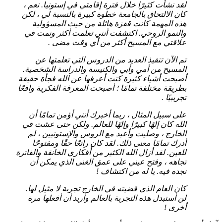
لقد نشأت كثيرًا خلال فترة إقامتي في إستونيا. نعم ،
كان الالتحاق بالجامعة خطوة كبيرة بالنسبة لي ، لكن
هذه المهمة كانت قفزة هائلة من حيث المسؤولية
والنمو الروحي. اكتشفت أنني تعلمت أكثر ونمت في
علاقتي مع المسيح أكثر من أي وقت مضى .
تم الآن تنفيذ العديد من الدروس التي تعلمتها عن
المسيح من أمي وأبي والكنيسة والدراسة الشخصية.
أصبحت أشياء كثيرة كنت أعرفها عن الله فجأة حقيقة
بطريقة مختلفة تمامًا ؛ أصبحت المعرفة الفكرية واقعًا
تجريبيًا .
على سبيل المثال ، ربما أخبرك أنني أؤمن تمامًا أن
الله كان إلهًا كبيرًا وإلهًا للعالم. ولكن حتى عشت في
الخارج ، وصليت وأعبد مع الروس والإستونيين ، لم
أدرك تمامًا معنى ذلك. لقد كان رائعًا حقًا ومفتوحًا
للعين. لقد أزال الله الكثير من أفكاري الخانقة والفاترة
تجاهه ، وفتح عيني على عمق الغنى الذي يمكن أن
نجده فيه. يا له من اكتشاف !
كان العام الذي قضيته في الخارج تجربة لا مثيل لها.
لن أستبدل هذه التجربة بالعالم وأريد أن أفعلها مرة
أخرى !