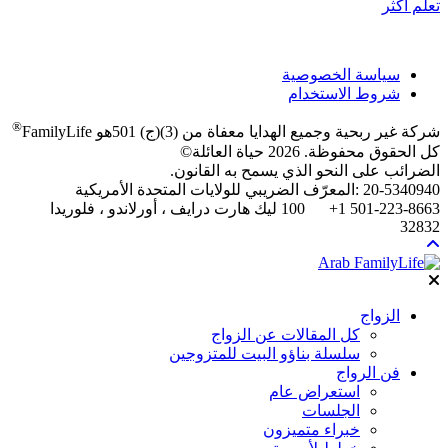
تعلم أكثر
سياسة الخصوصية
شروط الاستخدام
®
شركة غير ربحية وجميع الهدايا معفاة من (3)(ج) 501هو FamilyLife
كل الحقوق محفوظة.
2026 حياة العائلة©
الضرائب على النحو الذي يسمح به القانون.
20-5340940 :المعرّف الضريبي للولايات المتحدة الأمريكية
501-223-8663 1+ 100 ليك هارت درايف ، أورلاندو ، فلوريدا
32832
الزواج
كل المقالات عن الزواج
سلسلة بناؤو البيت للمتزوجين
فن الرواج
استعراض عام
الجلسات
خبراء متميزون