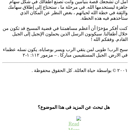
آمل أن تشجعك قصة بنيامين وأنت تصنع أطفالك في شكل سهام
جاهزة ليستخدمها الله. في مرحلة ما ، ستحتاج إلى إطلاق سهامك
والثقة في خطة الله لحياتهم ، بغض النظر عن المكان الذي
ستأخذهم فيه هذه الخطة.
كنت أفكر مؤخرًا أن أعظم مساهمتنا في قضية المسيح قد تكون من
خلال أطفالنا. سيكونون الرسل الذين يحملون الإنجيل إلى الجيل
القادم. وفقكم الله !
سبح الرب! طوبى لمن يتقي الرب ويسر بوصاياه. يكون نسله عظماء
في الارض. الجيل المستقيمين مباركا . – مزمور ١١٢: ١-٢
٢٠٠١ © بواسطة حياة العائلة. كل الحقوق محفوظة .
هل تبحث عن المزيد فى هذا الموضوع؟